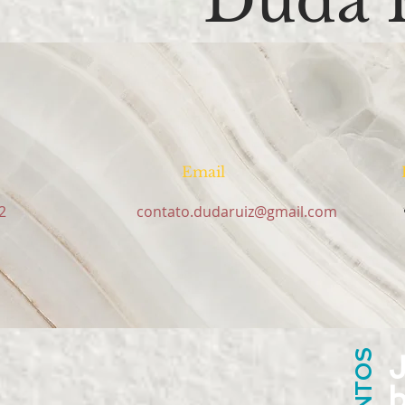
Duda 
Email
2
contato.dudaruiz@gmail.com
b