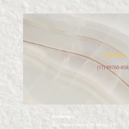
Telefone
(11) 99760-858
Endereço
Rua Fausta Duarte de Araújo, 217