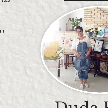
tístico
ela